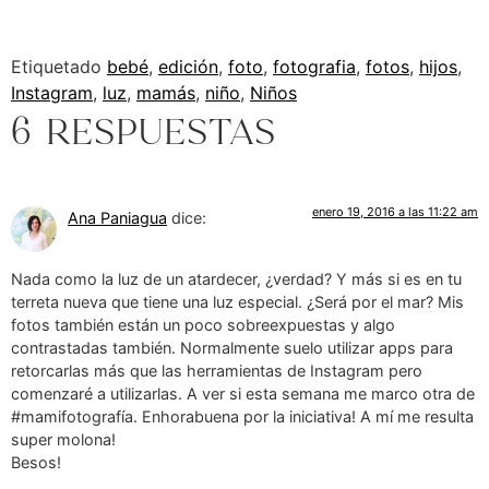
Etiquetado
bebé
,
edición
,
foto
,
fotografia
,
fotos
,
hijos
,
Instagram
,
luz
,
mamás
,
niño
,
Niños
6 respuestas
enero 19, 2016 a las 11:22 am
Ana Paniagua
dice:
Nada como la luz de un atardecer, ¿verdad? Y más si es en tu
terreta nueva que tiene una luz especial. ¿Será por el mar? Mis
fotos también están un poco sobreexpuestas y algo
contrastadas también. Normalmente suelo utilizar apps para
retorcarlas más que las herramientas de Instagram pero
comenzaré a utilizarlas. A ver si esta semana me marco otra de
#mamifotografía. Enhorabuena por la iniciativa! A mí me resulta
super molona!
Besos!