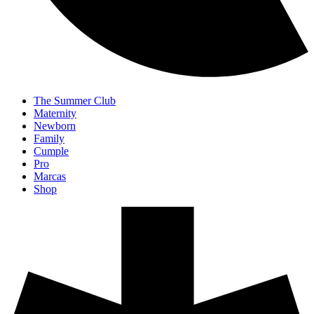
The Summer Club
Maternity
Newborn
Family
Cumple
Pro
Marcas
Shop