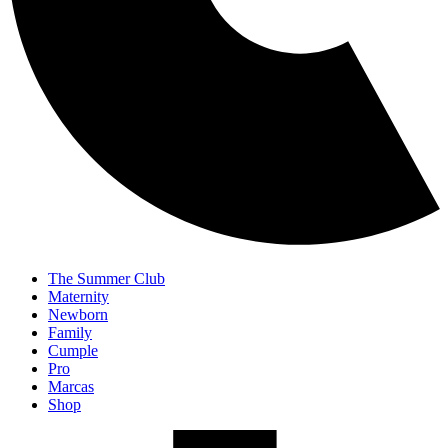
The Summer Club
Maternity
Newborn
Family
Cumple
Pro
Marcas
Shop