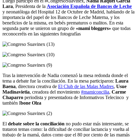
Luego participó en el #CongresoSuavinex,
Nadia Raquel García
Lara
, Presidenta de la
Asociación Española de Bancos de Leche
y neonatóloga del Hospital 12 de Octubre de Madrid, hablando de la
importancia del papel de los Bancos de Leche Materna, y los
beneficios de la misma, en bebés prematuros o malitos. En esta
segunda parte se unieron un grupo de
«mami bloggers»
que todas
reconoceréis en las siguientes fotografías
Tras la intervención de Nadia comenzó la mesa redonda donde el
tema a debate fue la conciliación. En la mesa participaron:
Laura
Baena
, directora creativa de
El Club de las Malas Madres
,
Usue
Madinavietia
, creadora del movimiento
#mamiconcilia
,
Carme
Chaparro
periodista y presentadora de Informativos Telecinco y
también I
bone Olza
El
debate sobre la conciliación
no pudo estar más interesante, se
trataron temas como: la dificultad de conciliar lactancia y vuelta al
trabajo de la mamá, datos como que el 80 por ciento de las mamás