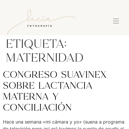
Etiqueta:
maternidad
Congreso Suavinex
sobre lactancia
materna y
conciliación
Hace una semana «mi cámara y yo» (suena a programa
de televisión pero así es) tuvimos la suerte de acudir al