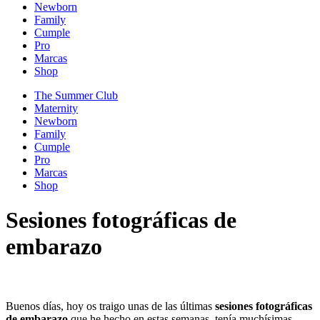
Newborn
Family
Cumple
Pro
Marcas
Shop
The Summer Club
Maternity
Newborn
Family
Cumple
Pro
Marcas
Shop
Sesiones fotográficas de
embarazo
Buenos días, hoy os traigo unas de las últimas
sesiones fotográficas
de embarazo
que he hecho en estas semanas, tenía muchísimas