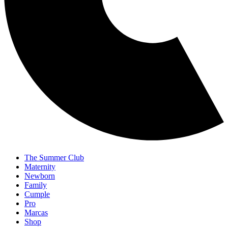
The Summer Club
Maternity
Newborn
Family
Cumple
Pro
Marcas
Shop