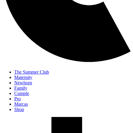
The Summer Club
Maternity
Newborn
Family
Cumple
Pro
Marcas
Shop