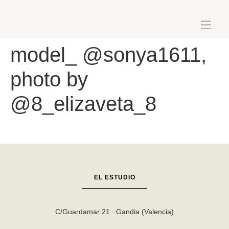
model_ @sonya1611,
photo by
@8_elizaveta_8
EL ESTUDIO
C/Guardamar 21. Gandia (Valencia)