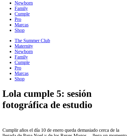
Newborn
Family
Cumple
Pro
Marcas
Shop
The Summer Club
Maternity
Newborn
Family
Cumple
Pro
Marcas
Shop
Lola cumple 5: sesión
fotográfica de estudio
Cumplir años el día 10 de enero queda demasiado cerca de la
llegada de Papa Noel y de los Reyes Magos… llega un momento