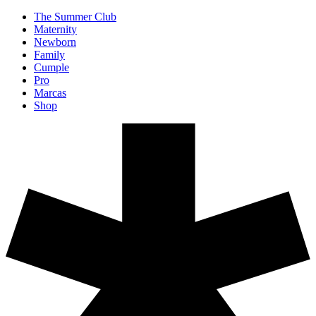
The Summer Club
Maternity
Newborn
Family
Cumple
Pro
Marcas
Shop