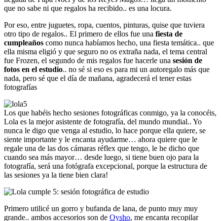
que no sabe ni que regalos ha recibido.. es una locura.
Por eso, entre juguetes, ropa, cuentos, pinturas, quise que tuviera
otro tipo de regalos.. El primero de ellos fue una
fiesta de
cumpleaños
como nunca habíamos hecho, una fiesta temática.. que
ella misma eligió y que seguro no os extraña nada, el tema central
fue Frozen, el segundo de mis regalos fue hacerle una
sesión de
fotos en el estudio
.. no sé si eso es para mi un autoregalo más que
nada, pero sé que el día de mañana, agradecerá el tener estas
fotografías
Los que habéis hecho sesiones fotográficas conmigo, ya la conocéis,
Lola es la mejor asistente de fotografía, del mundo mundial.. Yo
nunca le digo que venga al estudio, lo hace porque ella quiere, se
siente importante y le encanta ayudarme… ahora quiere que le
regale una de las dos cámaras réflex que tengo, le he dicho que
cuando sea más mayor… desde luego, si tiene buen ojo para la
fotografía, será una fotógrafa excepcional, porque la estructura de
las sesiones ya la tiene bien clara!
Primero utilicé un gorro y bufanda de lana, de punto muy muy
grande.. ambos accesorios son de
Oysho
, me encanta recopilar