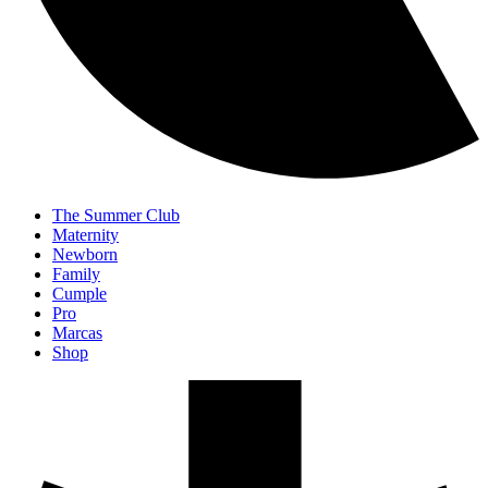
The Summer Club
Maternity
Newborn
Family
Cumple
Pro
Marcas
Shop