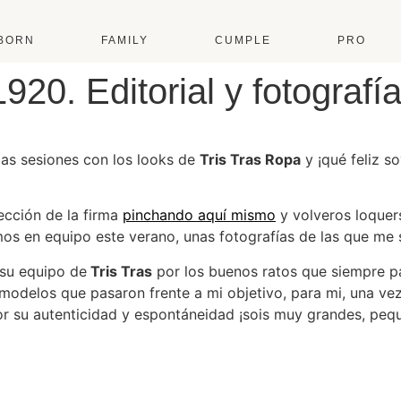
BORN
FAMILY
CUMPLE
PRO
20. Editorial y fotografí
las sesiones con los looks de
Tris Tras Ropa
y ¡qué feliz s
ección de la firma
pinchando aquí mismo
y volveros loquers
mos en equipo este verano, unas fotografías de las que me 
 su equipo de
Tris Tras
por los buenos ratos que siempre p
 modelos que pasaron frente a mi objetivo, para mi, una v
r su autenticidad y espontáneidad ¡sois muy grandes, peq