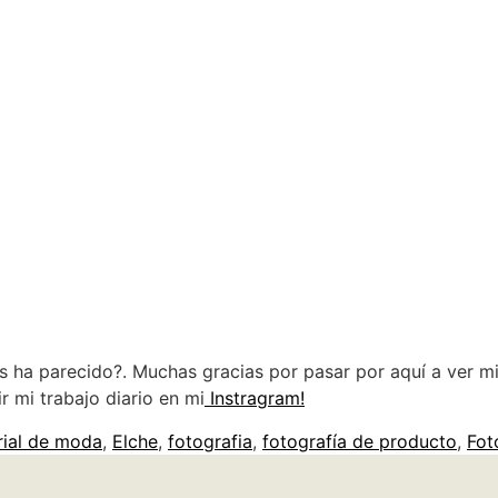
os ha parecido?. Muchas gracias por pasar por aquí a ver
 mi trabajo diario en mi
Instragram!
rial de moda
,
Elche
,
fotografia
,
fotografía de producto
,
Fot