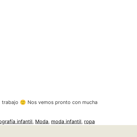
 mi trabajo 🙂 Nos vemos pronto con mucha
ografía infantil
,
Moda
,
moda infantil
,
ropa