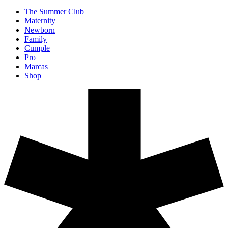
The Summer Club
Maternity
Newborn
Family
Cumple
Pro
Marcas
Shop