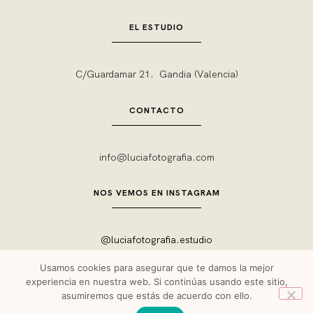
EL ESTUDIO
C/Guardamar 21. Gandia (Valencia)
CONTACTO
info@luciafotografia.com
NOS VEMOS EN INSTAGRAM
@luciafotografia.estudio
Usamos cookies para asegurar que te damos la mejor
experiencia en nuestra web. Si continúas usando este sitio,
asumiremos que estás de acuerdo con ello.
LUCIA FOTOGRAFÍA ESTUDIO © 2023 | Diseño y Desarrollo web
LITTLEMARS