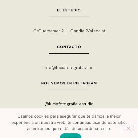
EL ESTUDIO
C/Guardamar 21. Gandia (Valencia)
CONTACTO
info@luciafotografia.com
NOS VEMOS EN INSTAGRAM
@luciafotografia.estudio
Usamos cookies para asegurar que te damos la mejor
experiencia en nuestra web. Si continúas usando este sitio,
asumiremos que estás de acuerdo con ello.
LUCIA FOTOGRAFÍA ESTUDIO © 2023 | Diseño y Desarrollo web
LITTLEMARS
Aceptar