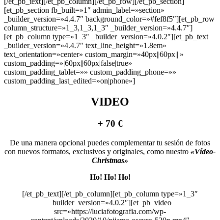
[/et_pb_text][/et_pb_column][/et_pb_row][/et_pb_section]
[et_pb_section fb_built=»1″ admin_label=»section»
_builder_version=»4.4.7″ background_color=»#fef8f5″][et_pb_row
column_structure=»1_3,1_3,1_3″ _builder_version=»4.4.7″]
[et_pb_column type=»1_3″ _builder_version=»4.0.2″][et_pb_text
_builder_version=»4.4.7″ text_line_height=»1.8em»
text_orientation=»center» custom_margin=»40px||60px|||»
custom_padding=»|60px||60px|false|true»
custom_padding_tablet=»» custom_padding_phone=»»
custom_padding_last_edited=»on|phone»]
VIDEO
+ 70 €
De una manera opcional puedes complementar tu sesión de fotos
con nuevos formatos, exclusivos y originales, como nuestro
«Vídeo-
Christmas»
Ho! Ho! Ho!
[/et_pb_text][/et_pb_column][et_pb_column type=»1_3″
_builder_version=»4.0.2″][et_pb_video
src=»https://luciafotografia.com/wp-