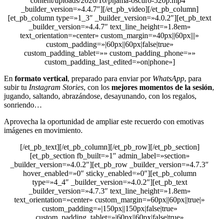
content/uploads/2020/10/pijama-oscuro-520p.mp4″
_builder_version=»4.4.7″][/et_pb_video][/et_pb_column]
[et_pb_column type=»1_3″ _builder_version=»4.0.2″][et_pb_text
_builder_version=»4.4.7″ text_line_height=»1.8em»
text_orientation=»center» custom_margin=»40px||60px|||»
custom_padding=»|60px||60px|false|true»
custom_padding_tablet=»» custom_padding_phone=»»
custom_padding_last_edited=»on|phone»]
En
formato vertical
, preparado para enviar por
WhatsApp
, para
subir tu
Instagram Stories
, con los
mejores momentos de la sesión
,
jugando, saltando, abrazándose, desayunando, con los regalos,
sonriendo…
Aprovecha la oportunidad de ampliar este recuerdo con emotivas
imágenes en movimiento.
[/et_pb_text][/et_pb_column][/et_pb_row][/et_pb_section]
[et_pb_section fb_built=»1″ admin_label=»section»
_builder_version=»4.0.2″][et_pb_row _builder_version=»4.7.3″
hover_enabled=»0″ sticky_enabled=»0″][et_pb_column
type=»4_4″ _builder_version=»4.0.2″][et_pb_text
_builder_version=»4.7.3″ text_line_height=»1.8em»
text_orientation=»center» custom_margin=»60px||60px||true|»
custom_padding=»|150px||150px|false|true»
custom_padding_tablet=»|60px||60px|false|true»