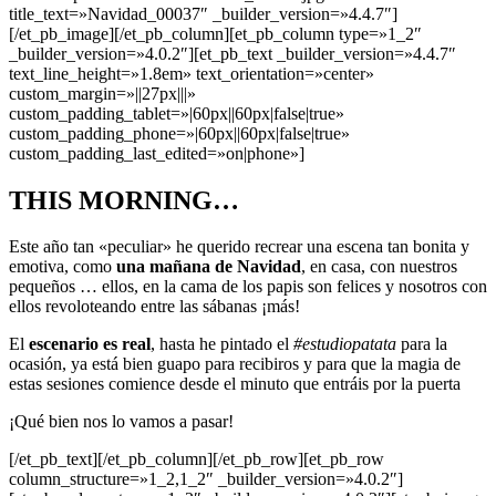
title_text=»Navidad_00037″ _builder_version=»4.4.7″]
[/et_pb_image][/et_pb_column][et_pb_column type=»1_2″
_builder_version=»4.0.2″][et_pb_text _builder_version=»4.4.7″
text_line_height=»1.8em» text_orientation=»center»
custom_margin=»||27px|||»
custom_padding_tablet=»|60px||60px|false|true»
custom_padding_phone=»|60px||60px|false|true»
custom_padding_last_edited=»on|phone»]
THIS MORNING…
Este año tan «peculiar» he querido recrear una escena tan bonita y
emotiva, como
una mañana de Navidad
, en casa, con nuestros
pequeños … ellos, en la cama de los papis son felices y nosotros con
ellos revoloteando entre las sábanas ¡más!
El
escenario es real
, hasta he pintado el
#estudiopatata
para la
ocasión, ya está bien guapo para recibiros y para que la magia de
estas sesiones comience desde el minuto que entráis por la puerta
¡Qué bien nos lo vamos a pasar!
[/et_pb_text][/et_pb_column][/et_pb_row][et_pb_row
column_structure=»1_2,1_2″ _builder_version=»4.0.2″]