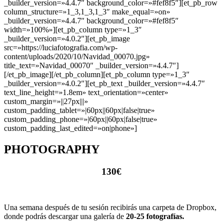
_builder_version=»4.4.7″ background_color=»#fef8f5″][et_pb_row
column_structure=»1_3,1_3,1_3″ make_equal=»on»
_builder_version=»4.4.7″ background_color=»#fef8f5″
width=»100%»][et_pb_column type=»1_3″
_builder_version=»4.0.2″][et_pb_image
src=»https://luciafotografia.com/wp-
content/uploads/2020/10/Navidad_00070.jpg»
title_text=»Navidad_00070″ _builder_version=»4.4.7″]
[/et_pb_image][/et_pb_column][et_pb_column type=»1_3″
_builder_version=»4.0.2″][et_pb_text _builder_version=»4.4.7″
text_line_height=»1.8em» text_orientation=»center»
custom_margin=»||27px|||»
custom_padding_tablet=»|60px||60px|false|true»
custom_padding_phone=»|60px||60px|false|true»
custom_padding_last_edited=»on|phone»]
PHOTOGRAPHY
130€
Una semana después de tu sesión recibirás una carpeta de Dropbox,
donde podrás descargar una galería de
20-25 fotografías.