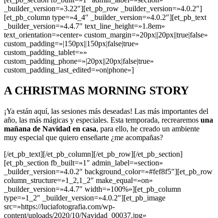
_builder_version=»3.22″][et_pb_row _builder_version=»4.0.2″]
[et_pb_column type=»4_4″ _builder_version=»4.0.2″][et_pb_text
_builder_version=»4.4.7″ text_line_height=»1.8em»
text_orientation=»center» custom_margin=»20px||20px||true|false»
custom_padding=»|150px||150px|false|true»
custom_padding_tablet=»»
custom_padding_phone=»|20px||20px|false|true»
custom_padding_last_edited=»on|phone»]
A CHRISTMAS MORNING STORY
¡Ya están aquí, las sesiones más deseadas! Las más importantes del
año, las más mágicas y especiales. Esta temporada, recrearemos
una
mañana de Navidad en casa
, para ello, he creado un ambiente
muy especial que quiero enseñarte ¿me acompañas?
[/et_pb_text][/et_pb_column][/et_pb_row][/et_pb_section]
[et_pb_section fb_built=»1″ admin_label=»section»
_builder_version=»4.0.2″ background_color=»#fef8f5″][et_pb_row
column_structure=»1_2,1_2″ make_equal=»on»
_builder_version=»4.4.7″ width=»100%»][et_pb_column
type=»1_2″ _builder_version=»4.0.2″][et_pb_image
src=»https://luciafotografia.com/wp-
content/uploads/2020/10/Navidad_00037.jpg»