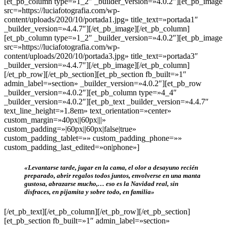
[et_pb_column type=»1_2″ _builder_version=»4.0.2″][et_pb_image
src=»https://luciafotografia.com/wp-
content/uploads/2020/10/portada1.jpg» title_text=»portada1″
_builder_version=»4.4.7″][/et_pb_image][/et_pb_column]
[et_pb_column type=»1_2″ _builder_version=»4.0.2″][et_pb_image
src=»https://luciafotografia.com/wp-
content/uploads/2020/10/portada3.jpg» title_text=»portada3″
_builder_version=»4.4.7″][/et_pb_image][/et_pb_column]
[/et_pb_row][/et_pb_section][et_pb_section fb_built=»1″
admin_label=»section» _builder_version=»4.0.2″][et_pb_row
_builder_version=»4.0.2″][et_pb_column type=»4_4″
_builder_version=»4.0.2″][et_pb_text _builder_version=»4.4.7″
text_line_height=»1.8em» text_orientation=»center»
custom_margin=»40px||60px|||»
custom_padding=»|60px||60px|false|true»
custom_padding_tablet=»» custom_padding_phone=»»
custom_padding_last_edited=»on|phone»]
«Levantarse tarde, jugar en la cama, el olor a desayuno recién
preparado, abrir regalos todos juntos, envolverse en una manta
gustosa, abrazarse mucho,… eso es la Navidad real, sin
disfraces, en pijamita y sobre todo, en familia»
[/et_pb_text][/et_pb_column][/et_pb_row][/et_pb_section]
[et_pb_section fb_built=»1″ admin_label=»section»