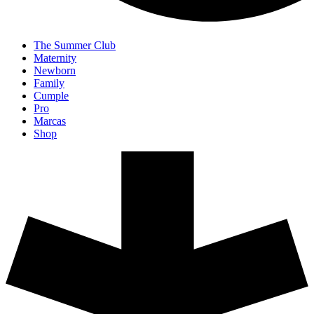
The Summer Club
Maternity
Newborn
Family
Cumple
Pro
Marcas
Shop