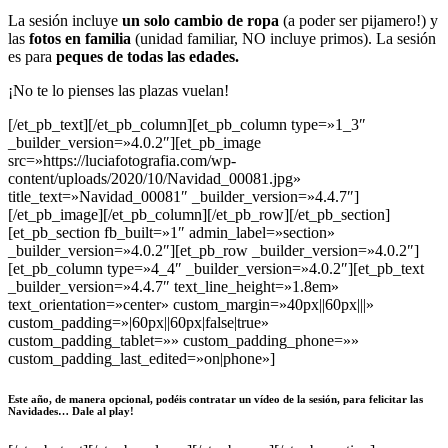
La sesión incluye
un solo cambio de ropa
(a poder ser pijamero!) y
las
fotos en familia
(unidad familiar, NO incluye primos). La sesión
es para
peques de todas las edades.
¡No te lo pienses las plazas vuelan!
[/et_pb_text][/et_pb_column][et_pb_column type=»1_3″
_builder_version=»4.0.2″][et_pb_image
src=»https://luciafotografia.com/wp-
content/uploads/2020/10/Navidad_00081.jpg»
title_text=»Navidad_00081″ _builder_version=»4.4.7″]
[/et_pb_image][/et_pb_column][/et_pb_row][/et_pb_section]
[et_pb_section fb_built=»1″ admin_label=»section»
_builder_version=»4.0.2″][et_pb_row _builder_version=»4.0.2″]
[et_pb_column type=»4_4″ _builder_version=»4.0.2″][et_pb_text
_builder_version=»4.4.7″ text_line_height=»1.8em»
text_orientation=»center» custom_margin=»40px||60px|||»
custom_padding=»|60px||60px|false|true»
custom_padding_tablet=»» custom_padding_phone=»»
custom_padding_last_edited=»on|phone»]
Este año, de manera opcional, podéis contratar un vídeo de la sesión, para felicitar las
Navidades… Dale al play!