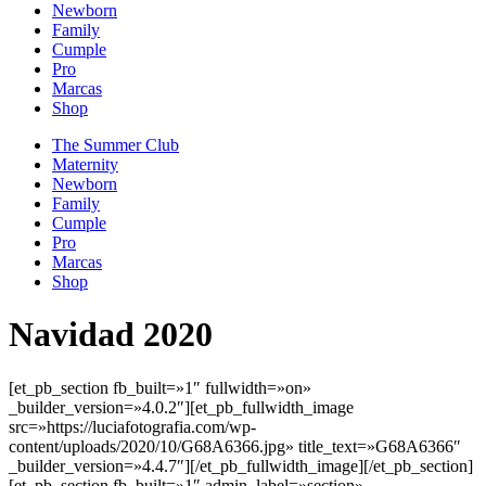
Newborn
Family
Cumple
Pro
Marcas
Shop
The Summer Club
Maternity
Newborn
Family
Cumple
Pro
Marcas
Shop
Navidad 2020
[et_pb_section fb_built=»1″ fullwidth=»on»
_builder_version=»4.0.2″][et_pb_fullwidth_image
src=»https://luciafotografia.com/wp-
content/uploads/2020/10/G68A6366.jpg» title_text=»G68A6366″
_builder_version=»4.4.7″][/et_pb_fullwidth_image][/et_pb_section]
[et_pb_section fb_built=»1″ admin_label=»section»