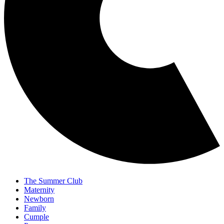
The Summer Club
Maternity
Newborn
Family
Cumple