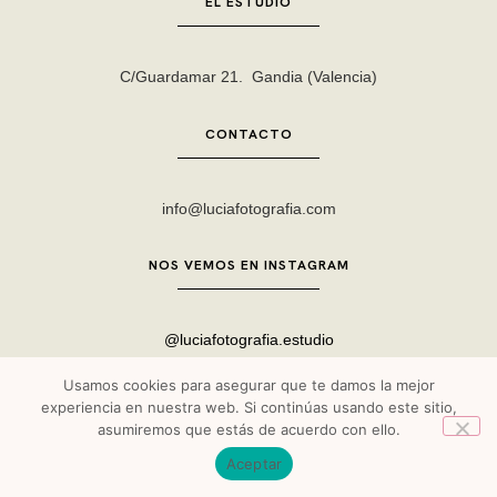
EL ESTUDIO
C/Guardamar 21. Gandia (Valencia)
CONTACTO
info@luciafotografia.com
NOS VEMOS EN INSTAGRAM
@luciafotografia.estudio
Usamos cookies para asegurar que te damos la mejor
experiencia en nuestra web. Si continúas usando este sitio,
asumiremos que estás de acuerdo con ello.
LUCIA FOTOGRAFÍA ESTUDIO © 2023 | Diseño y Desarrollo web
Aceptar
LITTLEMARS ESTUDIO