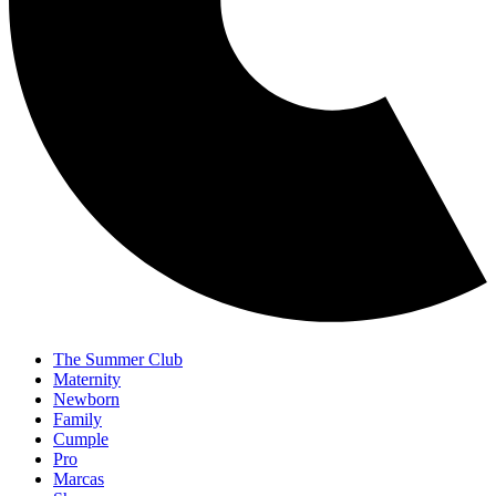
The Summer Club
Maternity
Newborn
Family
Cumple
Pro
Marcas