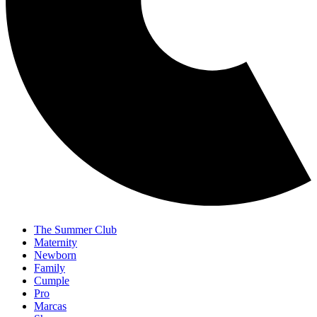
The Summer Club
Maternity
Newborn
Family
Cumple
Pro
Marcas