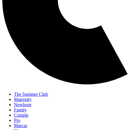
The Summer Club
Maternity
Newborn
Family
Cumple
Pro
Marcas